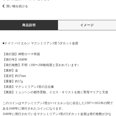
買い物を続ける
商品説明
イメージ
■ドイツ バイエルン マクシミリアン1世 5ダカット金貨
【発行国】神聖ローマ帝国
【発行年】1640年
【発行枚数】不明（100〜200枚程度と言われています）
【素材】金
【直径】約37mm
【重量】約17g
【表面】マクシミリアン1世の立位像
【裏面】ミュンヘンの都市景観、イエス・キリストを抱く聖母マリアと天使
このコインはマクシミリアン1世がバイエルン公に在位した1597〜1651年の間で
ある1640年に発行されたコインになります。
1640年に発行されているマクシミリアン1世の5ダカット金貨は発行枚数が少な