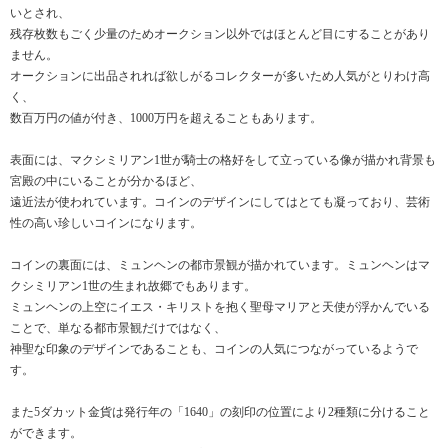
いとされ、
残存枚数もごく少量のためオークション以外ではほとんど目にすることがあり
ません。
オークションに出品されれば欲しがるコレクターが多いため人気がとりわけ高
く、
数百万円の値が付き、1000万円を超えることもあります。
表面には、マクシミリアン1世が騎士の格好をして立っている像が描かれ背景も
宮殿の中にいることが分かるほど、
遠近法が使われています。コインのデザインにしてはとても凝っており、芸術
性の高い珍しいコインになります。
コインの裏面には、ミュンヘンの都市景観が描かれています。ミュンヘンはマ
クシミリアン1世の生まれ故郷でもあります。
ミュンヘンの上空にイエス・キリストを抱く聖母マリアと天使が浮かんでいる
ことで、単なる都市景観だけではなく、
神聖な印象のデザインであることも、コインの人気につながっているようで
す。
また5ダカット金貨は発行年の「1640」の刻印の位置により2種類に分けること
ができます。