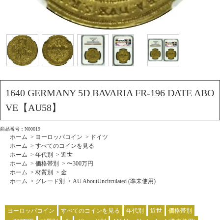
1640 GERMANY 5D BAVARIA FR-196 DATE ABO
VE【AU58】
商品番号：N00019
ホーム
>
ヨーロッパコイン
>
ドイツ
ホーム
>
すべてのコインを見る
ホーム
>
年代別
>
近世
ホーム
>
価格帯別
>
〜300万円
ホーム
>
材質別
>
金
ホーム
>
グレード別
>
AU AboutUncirculated (準未使用)
ヨーロッパコイン
すべてのコインを見る
年代別
近世
価格帯別