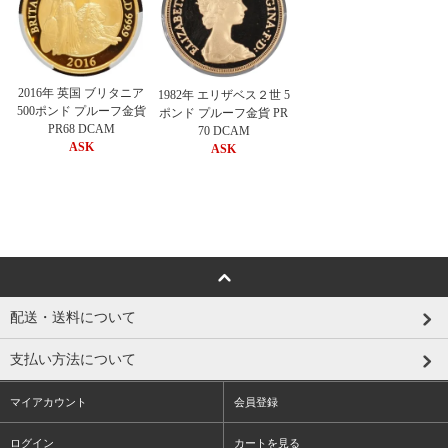
2016年 英国 ブリタニア
1982年 エリザベス２世 5
500ポンド プルーフ金貨
ポンド プルーフ金貨 PR
PR68 DCAM
70 DCAM
ASK
ASK
配送・送料について
支払い方法について
マイアカウント
会員登録
ログイン
カートを見る