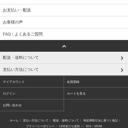
2018.04.16 ゴールデンウィーク休業のお知らせ：平素は格別のお
お支払い・配送
引き立てを賜り厚くお礼申し上げます。誠に勝手ではございます
が、4月28日（土）～4月30日（月）、5月3日（木）～５月6日
お客様の声
（日）の期間をゴールデンウィーク休業とさせて頂きます。休業
期間中に頂きましたお問い合わせにつきましては、5月1、2日、5
FAQ：よくあるご質問
月7日（月）より順次ご返信させて頂きます。皆様にはご迷惑おか
け致しますが、何卒宜しくお願い致します。ACTOWN事務局
2017.12.01 年末年始休業のお知らせ： 平素は格別のお引き立てを
賜り厚くお礼申し上げます。誠に勝手ではございますが、2017年1
配送・送料について
2月29日（金）～ 2018年1月3日（水） の期間を年末年始休業とさ
せて頂きます。ご案内が遅れましたが、弊社問い合わせ電話番号
支払い方法について
が変更になっております。新しい電話番号は03-6268-8590になりま
すのでよろしくお願い致します。来年度も、アンティークコイン
マイアカウント
会員登録
タウンをよろしくお願い致します。
ログイン
カートを見る
2017.09.27
新しいコインが入荷しました。1908 AUSTRIA 100C 60
TH ANNIVERSARY OF REIGN【MS61】
お問い合わせ
2017.09.11
新しいコインが入荷しました。1887 Great britain S-3864
£5【MS64+】
ホーム
/
支払い方法について
/
配送・送料について
/
特定商取引法に基づく表記
/
2017.08.18
新しいコインが入荷しました。BYZANTINE EMPIRE P
プライバシーポリシー
/
LINE友だち追加
/ /
RSS
/
ATOM