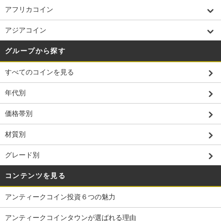
2月29日（火）～ 2021年1月3日（日） の期間を年末年始休業とさ
アフリカコイン
せて頂きます。来年度も、アンティークコインタウンをよろしく
お願い致します。
アジアコイン
2020.08.03 夏季休業のお知らせ：平素は格別のお引き立てを賜り
厚くお礼申し上げます。誠に勝手ではございますが、８月１3日
グループから探す
（木）～８月１6日（日）の期間を夏季休業とさせて頂きます。休
業期間中に頂きましたお問い合わせにつきましては、８月１7日
すべてのコインを見る
（月）より順次ご返信させて頂きます。皆様にはご迷惑おかけ致
しますが、何卒宜しくお願い致します。ACTOWN事務局
年代別
2018.10.29 電話番号変更のご案内： 平素は格別のお引き立てを賜
価格帯別
り厚くお礼申し上げます。弊社問い合わせ電話番号が11月1日より
変更になります。新しい電話番号は03-6403-3924になりますのでよ
材質別
ろしくお願い致します。引き続きアンティークコインタウンをよ
ろしくお願い致します。
グレード別
2018.07.17 夏季休業のお知らせ：平素は格別のお引き立てを賜り
厚くお礼申し上げます。誠に勝手ではございますが、８月１3日
コンテンツを見る
（月）～８月１5日（水）の期間を夏季休業とさせて頂きます。休
業期間中に頂きましたお問い合わせにつきましては、８月１6日
アンティークコイン投資６つの魅力
（木）より順次ご返信させて頂きます。皆様にはご迷惑おかけ致
しますが、何卒宜しくお願い致します。ACTOWN事務局
アンティークコインタウンが選ばれる理由