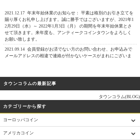
2021.12.17 年末年始休業のお知らせ： 平素は格別のお引き立てを
賜り厚くお礼申し上げます。誠に勝手ではございますが、2021年1
2月29日（水）～ 2022年1月3日（月） の期間を年末年始休業とさ
せて頂きます。来年度も、アンティークコインタウンをよろしく
お願い致します。
2021.09.14
会員登録がお済でない方のお問い合わせ、お申込みで
メールアドレスの相違で連絡が付かないケースがまれにございま
す。 お問い合せや、お申込みから営業日2日以内にご案内メールが
届かない場合、こちらのメール【info@antiquecoin-town.com】、も
しくはLINEまでご連絡をお願いします。https://lin.ee/dAvaE52
タウンコラムの最新記事
2021.08.10 夏季休業のお知らせ：平素は格別のお引き立てを賜り
厚くお礼申し上げます。誠に勝手ではございますが、８月１3日
タウンコラム(BLOG)
（金）～８月１6日（月）の期間を夏季休業とさせて頂きます。休
業期間中に頂きましたお問い合わせにつきましては、８月１7日
カテゴリーから探す
（火）より順次ご返信させて頂きます。皆様にはご迷惑おかけ致
しますが、何卒宜しくお願い致します。ACTOWN事務局
ヨーロッパコイン
2020.11.28 年末年始休業のお知らせ： 平素は格別のお引き立てを
アメリカコイン
賜り厚くお礼申し上げます。誠に勝手ではございますが、2020年1