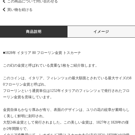
この商品について問い合わせる
買い物を続ける
商品説明
イメージ
■1828年 イタリア 80 フローリン金貨 トスカーナ
この幻の金貨と呼ばれている貴重な1枚をご紹介致します。
このコインは、イタリア、フィレンツェの最大額面とされている最大サイズの8
0フローリン金貨と呼ばれ、
フローリンという通貨単位は1252年イタリアのフィレンツェで発行されたフロ
ーリン金貨を意味しています。
金貨自体もかなり厚みが有り、表面のデザインは、ユリの花の紋章が素晴らし
く美しく鮮明に刻印され、
大型24K金貨として発行されました。この美しい金貨は、1827年と1828年の僅
か2年間限りで、
イタリア造幣局にて、レオポルド2世/トスカーナ大公(在位1824~1859年)の治世