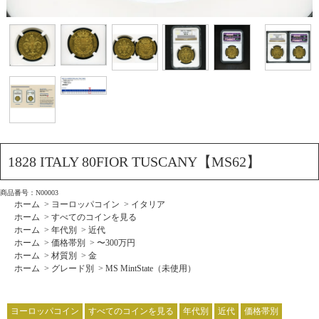
1828 ITALY 80FIOR TUSCANY【MS62】
商品番号：N00003
ホーム
>
ヨーロッパコイン
>
イタリア
ホーム
>
すべてのコインを見る
ホーム
>
年代別
>
近代
ホーム
>
価格帯別
>
〜300万円
ホーム
>
材質別
>
金
ホーム
>
グレード別
>
MS MintState（未使用）
ヨーロッパコイン
すべてのコインを見る
年代別
近代
価格帯別