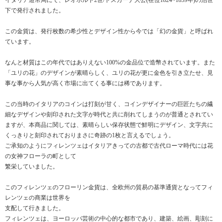
下で発行されました。
この金貨は、発行枚数の希少性とデザイン性から今では「幻の金貨」と呼ばれ
ています。
なんと材質はこの年代ではありえない100%の金品位で造幣されています。また
「ユリの花」のデザインが素晴らしく、ユリの花が更に金色を引き立たせ、見
事な事から人気が高く市場に出てくる事には稀であります。
この当時のイタリアのコインは打刻が甘く、コインデザイナーの巨匠たちの繊
細なデザインや刻印された文字が時代と共に削れてしまうのが普通とされてい
ますが、本商品に関しては、素晴らしい保存状態で鮮明にデザイン、文字共に
くっきりと刻印されておりまさに奇跡の1枚と言えるでしょう。
ご承知のようにフィレンツェはイタリアきっての古都で古代ローマ時代には花
の女神フローラの町として
繁栄していました。
このフィレンツェのフローリン金貨は、全欧州の貿易の基準通貨となってフィ
レンツェの商業は世界を
支配して行きました。
フィレンツェは、ヨーロッパ芸術の中心的な都市であり、建築、絵画、彫刻に