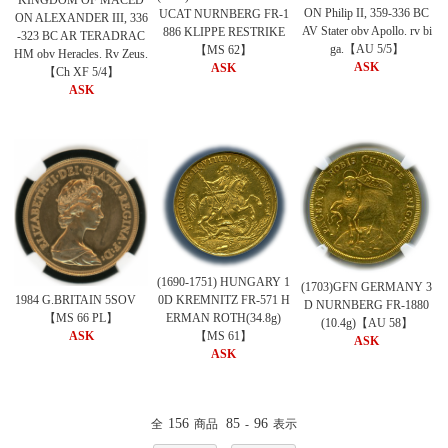
ON Philip II, 359-336 BC
UCAT NURNBERG FR-1
ON ALEXANDER III, 336
AV Stater obv Apollo. rv bi
886 KLIPPE RESTRIKE
-323 BC AR TERADRAC
ga.【AU 5/5】
【MS 62】
HM obv Heracles. Rv Zeus.
ASK
ASK
【Ch XF 5/4】
ASK
(1690-1751) HUNGARY 1
(1703)GFN GERMANY 3
0D KREMNITZ FR-571 H
1984 G.BRITAIN 5SOV
D NURNBERG FR-1880
ERMAN ROTH(34.8g)
【MS 66 PL】
(10.4g)【AU 58】
【MS 61】
ASK
ASK
ASK
156
85
96
全
商品
-
表示