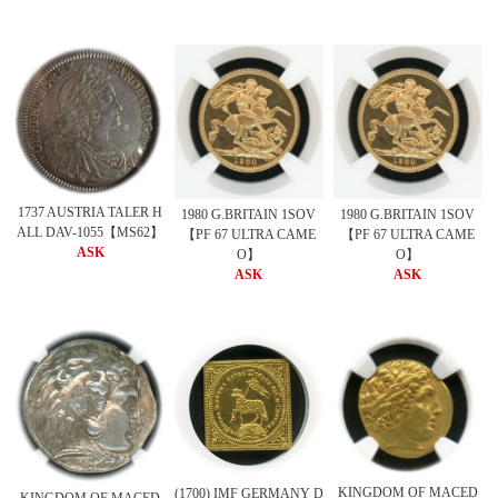
1737 AUSTRIA TALER H
1980 G.BRITAIN 1SOV
1980 G.BRITAIN 1SOV
ALL DAV-1055【MS62】
【PF 67 ULTRA CAME
【PF 67 ULTRA CAME
ASK
O】
O】
ASK
ASK
KINGDOM OF MACED
(1700) IMF GERMANY D
KINGDOM OF MACED