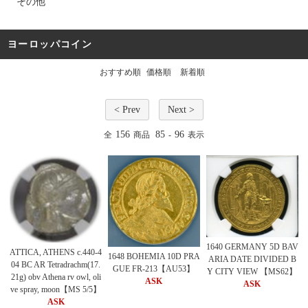
その他
ヨーロッパコイン
おすすめ順
価格順
新着順
< Prev
Next >
156
85
96
全
商品
-
表示
1640 GERMANY 5D BAV
ATTICA, ATHENS c.440-4
1648 BOHEMIA 10D PRA
ARIA DATE DIVIDED B
04 BC AR Tetradrachm(17.
GUE FR-213【AU53】
Y CITY VIEW 【MS62】
21g) obv Athena rv owl, oli
ASK
ASK
ve spray, moon【MS 5/5】
ASK